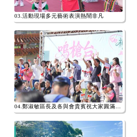
03.活動現場多元藝術表演熱鬧非凡
04.鄭淑敏區長及各與會貴賓祝大家圓滿順利、開心起走