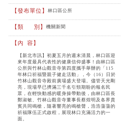
發布單位
林口區公所
類 別
機關新聞
內 容
【新北市訊】初夏五月的週末清晨，林口區迎
來年度最具代表性的健康信仰盛事！由林口區
公所與竹林山觀音寺第四度攜手舉辦的「115
年林口祈福暨親子健走活動」，今（16）日於
竹林山觀音寺殿前廣場盛大登場。儘管天光剛
亮，現場早已擠滿三千名引頸期盼的報名民
眾，在輕快動感的暖身操帶動後，由林口區長
鄭淑敏、竹林山觀音寺董事長蔡煌明及各界貴
賓共同鳴槍，隨著響亮的鳴槍聲，浩浩蕩蕩的
祈福隊伍正式啟程，展現林口充滿活力的一
面。