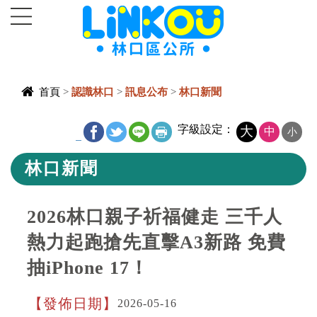
進入內容區塊
首頁
>
認識林口
>
訊息公布
>
林口新聞
中央內容區
字級設定：
大
中
小
_
塊
林口新聞
2026林口親子祈福健走 三千人
熱力起跑搶先直擊A3新路 免費
抽iPhone 17！
發佈日期
2026-05-16