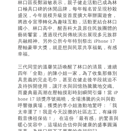
林口區長鄭淑敏表示，親子健走活動已成為林
口極具口碑的休閒品牌，每年報名皆呈現秒殺
盛況，今年規模升級並首度擴大舉辦園遊會，
將政令宣導轉化為趣味互動，活動更結合林口
國小、林口高中、醒吾科大及原住民族團體的
藝術饗宴，透過現代與傳統演出展現多元族群
共融精神。另外公所今年特別祭出 iPhone 17
壓軸豪華大獎，就是想與民眾共享福氣，有感
幸福。
三代同堂的溫馨笑語喚醒了林口的清晨，連續
四年「全勤」的陳小姐一家，為了收集那條別
具意義的完走毛巾，甚至在健走後半段就迫不
及待拆開使用，讓汗水與回憶熱騰騰地交織。
而慶典最高潮在壓軸摸彩時刻瞬間引爆！當 iP
hone 17 頭獎序號揭曉，全場沸騰的尖叫與歡
呼響徹廣場，獲獎的李小姐激動地驚呼：「我
太幸運了！我是今天設攤的社區志工，有緣得
觀音佛祖保佑！」 在這份「最有感」的驚喜與
暖心笑容中，這場結合信仰與健康的盛事圓滿