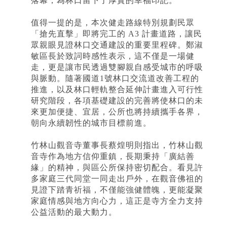
落幕，為林口留下了厚實的幸福印記。
值得一提的是，本次健走路線特別規劃民眾
「搶先直擊」即將完工的 A3 計畫道路，讓民
眾親眼見證林口交通建設的重要里程碑。鄭淑
敏區長於致詞時感性表示，這不僅是一場健
走，更是讓市民透過雙腳親自感受城市的呼吸
與脈動。隨著國道1號林口交流道改善工程的
推進，以及林口輕軌整合延伸計畫進入可行性
研究階段，各項基礎建設的完善將使林口的未
來更加便捷、宜居，公所也將持續攜手各界，
朝向永續韌性的城市目標前進。
竹林山觀音寺董事長蔡煌明則指出，竹林山觀
音寺作為地方信仰重鎮，長期秉持「廣結善
緣」的精神，與區公所保持密切配合。看見許
多家庭三代同堂一同走出戶外，在觀音佛祖的
見證下踏青祈福，不僅能強健體魄，更能凝聚
家庭情感與地方向心力，這正是寺方全力支持
公益活動的最大動力。