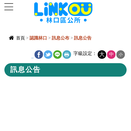
進入內容區塊
首頁
>
認識林口
>
訊息公布
>
訊息公告
中央內容區
字級設定：
大
中
小
_
塊
訊息公告