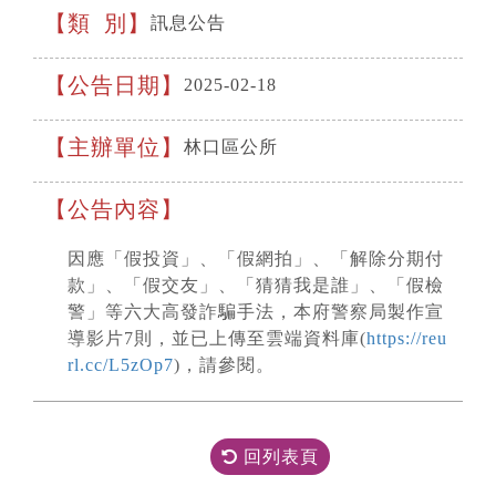
類 別
訊息公告
公告日期
2025-02-18
主辦單位
林口區公所
公告內容
因應「假投資」、「假網拍」、「解除分期付
款」、「假交友」、「猜猜我是誰」、「假檢
警」等六大高發詐騙手法，本府警察局製作宣
導影片7則，並已上傳至雲端資料庫(
https://reu
rl.cc/L5zOp7
)，請參閱。
回列表頁