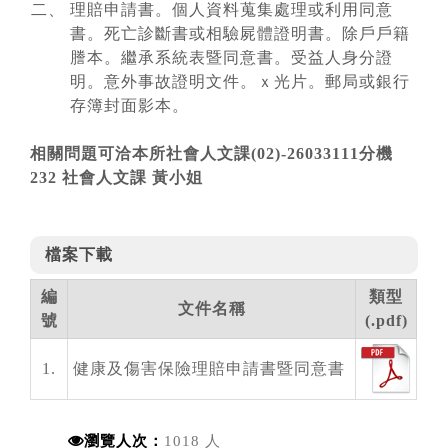
理賠申請書。個人資料蒐集處理或利用同意
書。死亡診斷書或相驗屍體證明書。除戶戶籍
謄本。繼承系統表暨同意書。受益人身分證
明。意外事故證明文件。ｘ光片。郵局或銀行
存簿封面影本。
相關問題可洽本所社會人文課(02)-26033111分機
232 社會人文課 黃小姐
檔案下載
編
類型
文件名稱
號
(.pdf)
1.
健康及傷害保險理賠申請書暨同意書
瀏覽人次：
1018 人