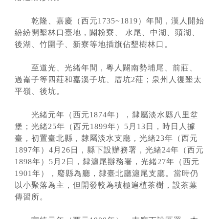
乾隆、嘉慶（西元1735~1819）年間，漢人開始
紛紛開墾林口臺地，闢粉寮、 水尾、中湖、頭湖、
後湖、竹圍子、新寮等地插旗佔墾樹林口。
至道光、光緒年間，粵人闢南勢埔尾、前莊、
過崙子等四莊和嘉溪子坑、厝坑2莊；泉州人復墾太
平嶺、後坑。
光緒元年（西元1874年），隸屬淡水縣八里坌
堡；光緒25年（西元1899年）5月13日，時日人據
臺，初置臺北縣，隸屬淡水支廳，光緒23年（西元
1897年）4月26日，縣下設辦務署，光緒24年（西元
1898年）5月2日，隸滬尾辦務署，光緒27年（西元
1901年），廢縣為廳，隸臺北廳滬尾支廳。當時仍
以小聚落為主，但開發較為積極遍植茶樹，設茶葉
傳習所。