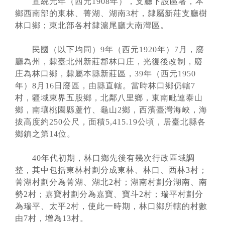
宣統元年（西元1908年），支廳下設區署，本
鄉西南部的東林、菁湖、湖南3村，隸屬新莊支廳樹
林口鄉；東北部各村隸滬尾廳大南灣區。
民國（以下均同）9年（西元1920年）7月，廢
廳為州，隸臺北州新莊郡林口庄，光復後改制，廢
庄為林口鄉，隸屬本縣新莊區，39年（西元1950
年）8月16日廢區，由縣直轄。當時林口鄉仍轄7
村，疆域東界五股鄉，北鄰八里鄉，東南毗連泰山
鄉，南壤桃園縣蘆竹、龜山2鄉，西濱臺灣海峽，海
拔高度約250公尺，面積5,415.19公頃，居臺北縣各
鄉鎮之第14位。
40年代初期，林口鄉先後有幾次行政區域調
整，其中包括東林村劃分成東林、林口、西林3村；
菁湖村劃分為菁湖、湖北2村；湖南村劃分湖南、南
勢2村；嘉寶村劃分為嘉寶、寶斗2村；瑞平村劃分
為瑞平、太平2村，使此一時期，林口鄉所轄的村數
由7村，增為13村。