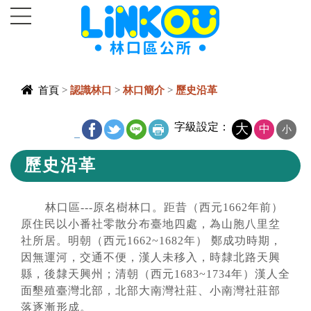
進入內容區塊
首頁
>
認識林口
>
林口簡介
>
歷史沿革
中央內容區
字級設定：
大
中
小
_
塊
歷史沿革
林口區---原名樹林口。距昔（西元1662年前）
原住民以小番社零散分布臺地四處，為山胞八里坌
社所居。明朝（西元1662~1682年） 鄭成功時期，
因無運河，交通不便，漢人未移入，時隸北路天興
縣，後隸天興州；清朝（西元1683~1734年）漢人全
面墾殖臺灣北部，北部大南灣社莊、小南灣社莊部
落逐漸形成。