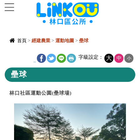
進入內容區塊
首頁
>
經建農業
>
運動地圖
>
壘球
中央內容區
字級設定：
大
中
小
_
塊
壘球
林口社區運動公園(壘球場)