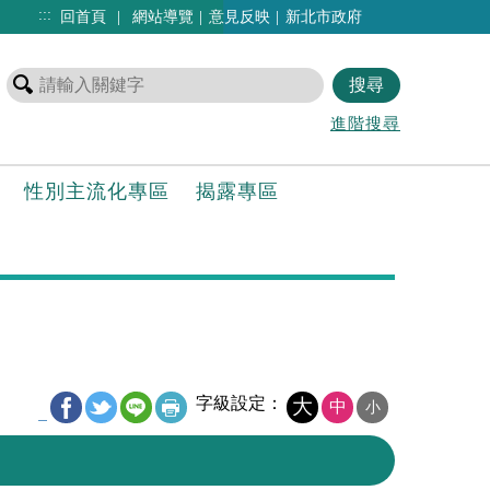
:::
|
|
|
回首頁
網站導覽
意見反映
新北市政府
進階搜尋
性別主流化專區
揭露專區
字級設定：
大
中
小
_