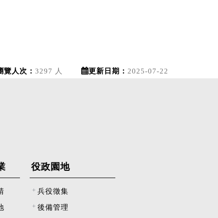
瀏覽人次：
3297 人
更新日期：
2025-07-22
業
役政園地
請
兵役徵集
地
後備管理