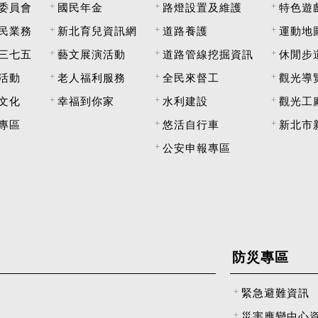
委員會
國民年金
路燈設置及維護
特色遊
民業務
新北育兒資訊網
道路養護
運動地
三七五
藝文展演活動
道路管線挖掘資訊
休閒步
活動
老人福利服務
全民來督工
觀光導
文化
幸福到你家
水利建設
觀光工
專區
悠活自行車
新北市
公安申報專區
防災專區
緊急避難資訊
災害應變中心