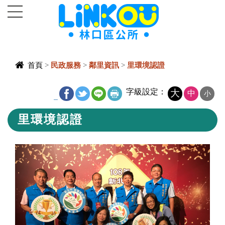
進入內容區塊
首頁
>
民政服務
>
鄰里資訊
>
里環境認證
中央內容區
字級設定：
大
中
小
_
塊
里環境認證