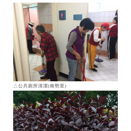
△公共廁所清潔(南勢里)