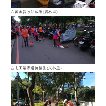
△黃金資收站成果(麗林里)
△志工清潔道路情形(東林里)