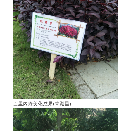
△里內綠美化成果(菁湖里)