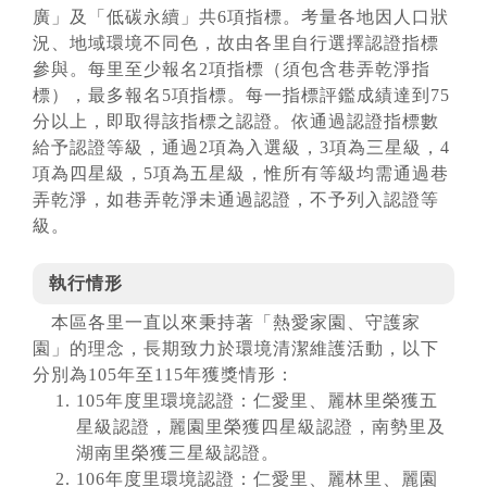
廣」及「低碳永續」共6項指標。考量各地因人口狀
況、地域環境不同色，故由各里自行選擇認證指標
參與。每里至少報名2項指標（須包含巷弄乾淨指
標），最多報名5項指標。每一指標評鑑成績達到75
分以上，即取得該指標之認證。依通過認證指標數
給予認證等級，通過2項為入選級，3項為三星級，4
項為四星級，5項為五星級，惟所有等級均需通過巷
弄乾淨，如巷弄乾淨未通過認證，不予列入認證等
級。
執行情形
本區各里一直以來秉持著「熱愛家園、守護家
園」的理念，長期致力於環境清潔維護活動，以下
分別為105年至115年獲獎情形：
105年度里環境認證：仁愛里、麗林里榮獲五
星級認證，麗園里榮獲四星級認證，南勢里及
湖南里榮獲三星級認證。
106年度里環境認證：仁愛里、麗林里、麗園