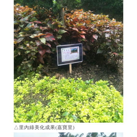
△里內綠美化成果(嘉寶里)