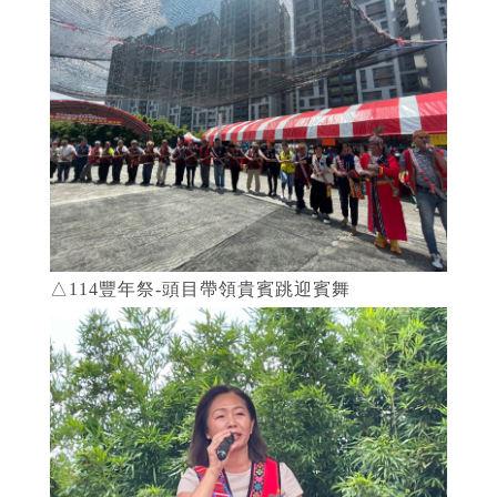
△114豐年祭-頭目帶領貴賓跳迎賓舞