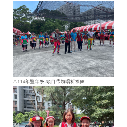
△114年豐年祭-頭目帶領唱祈福舞