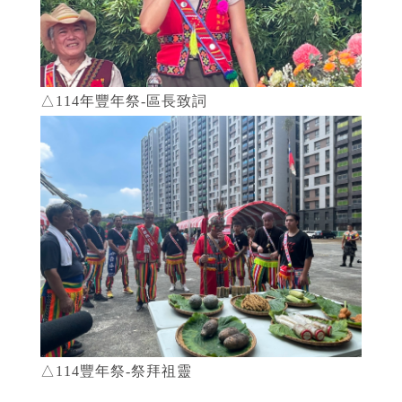
△114年豐年祭-區長致詞
△114豐年祭-祭拜祖靈